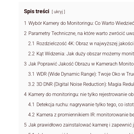
Spis treści
ukryj
1
Wybór Kamery do Monitoringu: Co Warto Wiedzie
2
Parametry Techniczne, na które warto zwrócić uw
2.1
Rozdzielczość 4K: Obraz w najwyższej jakości
2.2
Kąt Widzenia: Jak duży obszar możemy moni
3
Jak Poprawić Jakość Obrazu w Kamerach Monito
3.1
WDR (Wide Dynamic Range): Twoje Oko w Tru
3.2
3D DNR (Digital Noise Reduction): Magia Red
4
Kamery do monitoringu: nie tylko rejestrowanie o
4.1
Detekcja ruchu: nagrywanie tylko tego, co isto
4.2
Kamera z promiennikiem IR: monitorowanie be
5
Jak prawidłowo zainstalować kamerę i zapewnić 