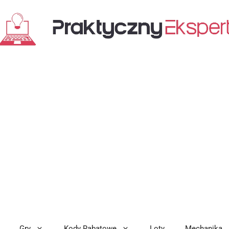
Gry
Kody Rabatowe
Loty
Mechanika