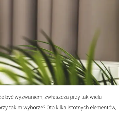
e być wyzwaniem, zwłaszcza przy tak wielu
rzy takim wyborze? Oto kilka istotnych elementów,