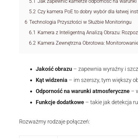
5.1
Jak zapewnić kamerze odporność na warunki 
5.2
Czy kamera PoE to dobry wybór dla łatwej inst
6
Technologia Przyszłości w Służbie Monitoringu
6.1
Kamera z Inteligentną Analizą Obrazu: Rozp
6.2
Kamera Zewnętrzna Obrotowa: Monitorowanie
Jakość obrazu
– zapewnia wyraźny i szc
Kąt widzenia
– im szerszy, tym większy 
Odporność na warunki atmosferyczne
– w
Funkcje dodatkowe
– takie jak detekcja 
Rozważmy rodzaje połączeń: