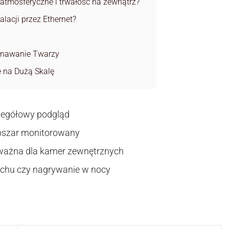
atmosferyczne i trwałość na zewnątrz?
alacji przez Ethernet?
oznawanie Twarzy
 na Dużą Skalę
zegółowy podgląd
obszar monitorowany
ażna dla kamer zewnętrznych
ruchu czy nagrywanie w nocy