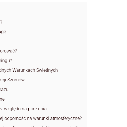
ć?
agę
torować?
ringu?
dnych Warunkach Świetlnych
ukcji Szumów
brazu
tne
z względu na porę dnia
jej odporność na warunki atmosferyczne?