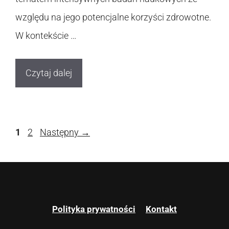
względu na jego potencjalne korzyści zdrowotne.
W kontekście …
Czytaj dalej
Strona
Strona
1
2
Następny
→
Polityka prywatności
Kontakt