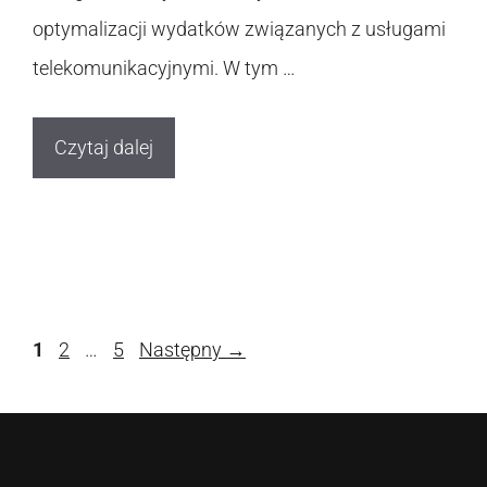
optymalizacji wydatków związanych z usługami
telekomunikacyjnymi. W tym …
Czytaj dalej
Strona
Strona
Strona
1
2
…
5
Następny
→