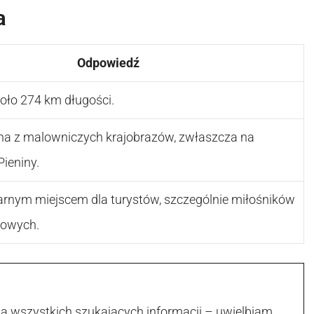
a
Odpowiedź
oło 274 km długości.
ana z malowniczych krajobrazów, zwłaszcza na
Pieniny.
larnym miejscem dla turystów, szczególnie miłośników
kowych.
la wszystkich szukających informacji – uwielbiam