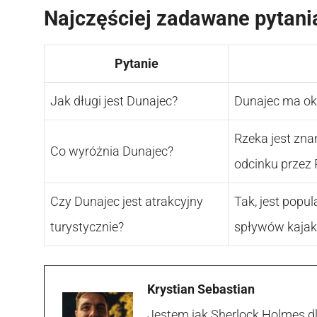
Najczęściej zadawane pytani
Pytanie
Jak długi jest Dunajec?
Dunajec ma ok
Rzeka jest zn
Co wyróżnia Dunajec?
odcinku przez 
Czy Dunajec jest atrakcyjny
Tak, jest popu
turystycznie?
spływów kaja
Krystian Sebastian
Jestem jak Sherlock Holmes d