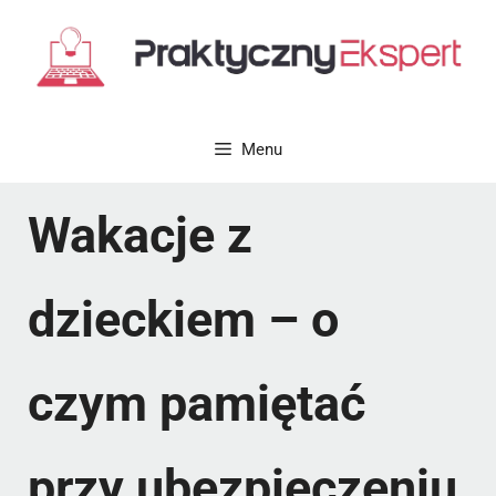
Przejdź
do
treści
Menu
Wakacje z
dzieckiem – o
czym pamiętać
przy ubezpieczeniu