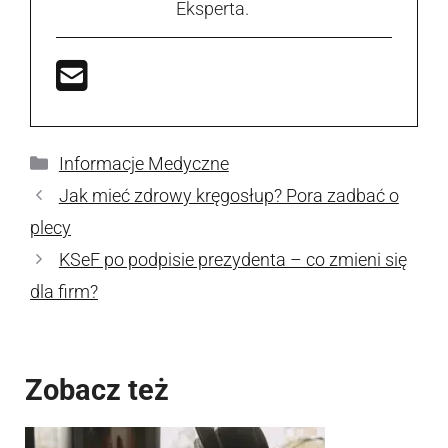
Eksperta.
Kategorie
Informacje Medyczne
Jak mieć zdrowy kręgosłup? Pora zadbać o
plecy
KSeF po podpisie prezydenta – co zmieni się
dla firm?
Zobacz też