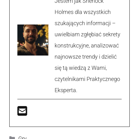
Jestem jak Sherlock
Holmes dla wszystkich
szukających informacji –
uwielbiam zgłębiać sekrety
konstrukcyjne, analizować
najnowsze trendy i dzielić
się tą wiedzą z Wami,
czytelnikami Praktycznego
Eksperta.
Kategorie
Gry