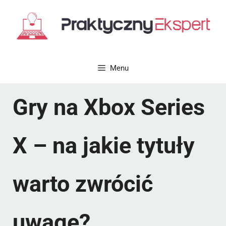
Przejdź
do
treści
Menu
Gry na Xbox Series
X – na jakie tytuły
warto zwrócić
uwagę?