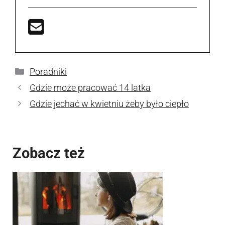
Kategorie
Poradniki
Gdzie może pracować 14 latka
Gdzie jechać w kwietniu żeby było ciepło
Zobacz też