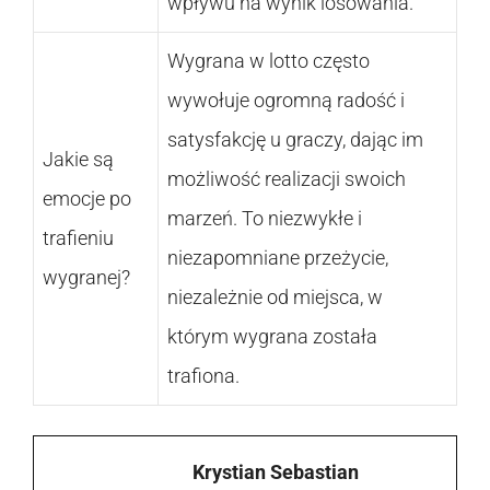
wpływu na wynik losowania.
Wygrana w lotto często
wywołuje ogromną radość i
satysfakcję u graczy, dając im
Jakie są
możliwość realizacji swoich
emocje po
marzeń. To niezwykłe i
trafieniu
niezapomniane przeżycie,
wygranej?
niezależnie od miejsca, w
którym wygrana została
trafiona.
Krystian Sebastian