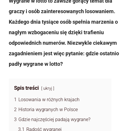
Wygrane w lotto to zawsze gorący temat dla
graczy i osób zainteresowanych losowaniem.
Każdego dnia tysiące osób spełnia marzenia o
nagłym wzbogaceniu się dzięki trafieniu
odpowiednich numerów. Niezwykle ciekawym
zagadnieniem jest więc pytanie: gdzie ostatnio
padły wygrane w lotto?
Spis treści
ukryj
1
Losowania w różnych krajach
2
Historia wygranych w Polsce
3
Gdzie najczęściej padają wygrane?
3.1
Radość wygranej