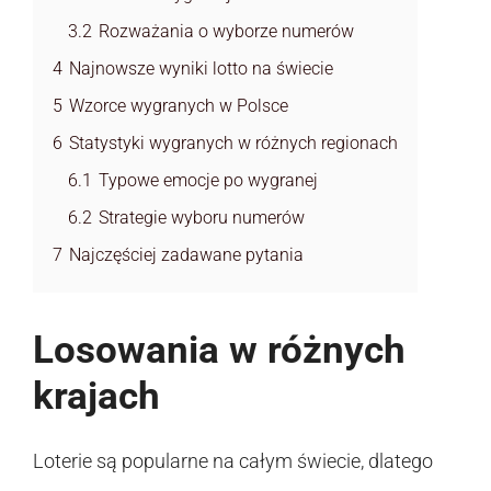
3.2
Rozważania o wyborze numerów
4
Najnowsze wyniki lotto na świecie
5
Wzorce wygranych w Polsce
6
Statystyki wygranych w różnych regionach
6.1
Typowe emocje po wygranej
6.2
Strategie wyboru numerów
7
Najczęściej zadawane pytania
Losowania w różnych
krajach
Loterie są popularne na całym świecie, dlatego