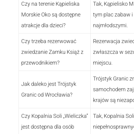
Czy na terenie Kąpieliska
Tak, Kąpielisko M
Morskie Oko są dostępne
tym plac zabaw i 
atrakcje dla dzieci?
najmłodszymi.
Czy trzeba rezerwować
Rezerwacja zwied
zwiedzanie Zamku Książ z
zwłaszcza w sezo
przewodnikiem?
miejscu.
Trójstyk Granic 
Jak daleko jest Trójstyk
samochodem zajmu
Granic od Wrocławia?
krajów są niezap
Czy Kopalnia Soli „Wieliczka”
Tak, Kopalnia Sol
jest dostępna dla osób
niepełnosprawnych