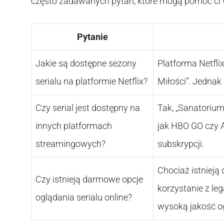
często zadawanych pytań, które mogą pomóc ci 
Pytanie
Jakie są dostępne sezony
Platforma Netfli
serialu na platformie Netflix?
Miłości”. Jednak 
Czy serial jest dostępny na
Tak, „Sanatorium
innych platformach
jak HBO GO czy A
streamingowych?
subskrypcji.
Chociaż istniej
Czy istnieją darmowe opcje
korzystanie z le
oglądania serialu online?
wysoką jakość o