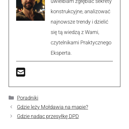
uwielbiam zgłębiać sekrety
konstrukcyjne, analizować
najnowsze trendy i dzielić
się tą wiedzą z Wami,
czytelnikami Praktycznego
Eksperta.
Kategorie
Poradniki
Gdzie leży Mołdawia na mapie?
Gdzie nadac przesyłkę DPD