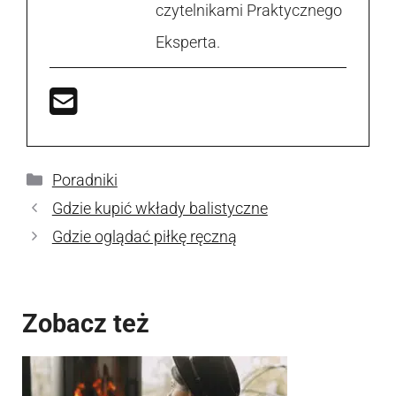
czytelnikami Praktycznego
Eksperta.
Kategorie
Poradniki
Gdzie kupić wkłady balistyczne
Gdzie oglądać piłkę ręczną
Zobacz też