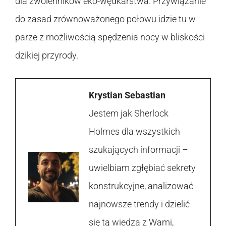
dla zwolenników eko-wędkarstwa. Przywiązanie
do zasad zrównoważonego połowu idzie tu w
parze z możliwością spędzenia nocy w bliskości
dzikiej przyrody.
Krystian Sebastian
Jestem jak Sherlock
Holmes dla wszystkich
szukających informacji –
uwielbiam zgłębiać sekrety
konstrukcyjne, analizować
najnowsze trendy i dzielić
się tą wiedzą z Wami,