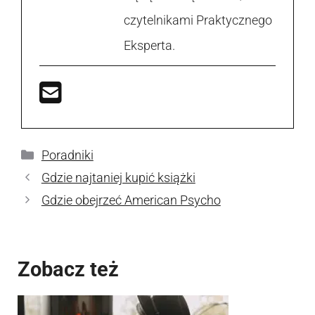
czytelnikami Praktycznego
Eksperta.
Kategorie
Poradniki
Gdzie najtaniej kupić książki
Gdzie obejrzeć American Psycho
Zobacz też