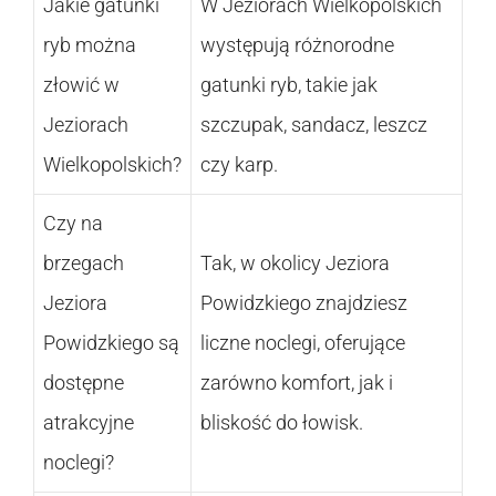
Jakie gatunki
W Jeziorach Wielkopolskich
ryb można
występują różnorodne
złowić w
gatunki ryb, takie jak
Jeziorach
szczupak, sandacz, leszcz
Wielkopolskich?
czy karp.
Czy na
brzegach
Tak, w okolicy Jeziora
Jeziora
Powidzkiego znajdziesz
Powidzkiego są
liczne noclegi, oferujące
dostępne
zarówno komfort, jak i
atrakcyjne
bliskość do łowisk.
noclegi?