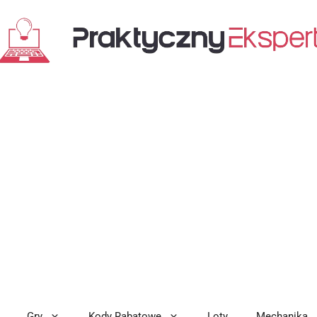
Gry
Kody Rabatowe
Loty
Mechanika