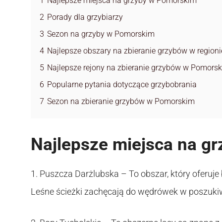
1
Najlepsze miejsca na grzyby w Pomorskim
2
Porady dla grzybiarzy
3
Sezon na grzyby w Pomorskim
4
Najlepsze obszary na zbieranie grzybów w regio
5
Najlepsze rejony na zbieranie grzybów w Pomors
6
Popularne pytania dotyczące grzybobrania
7
Sezon na zbieranie grzybów w Pomorskim
Najlepsze miejsca na g
1. Puszcza Darżlubska – To obszar, który oferuje
Leśne ścieżki zachęcają do wędrówek w poszuk