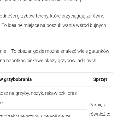
odności grzybów tereny, które przyciągają zarówno
. To idealne miejsce na poszukiwania wśród bujnych
inie – To obszar, gdzie można znaleźć wiele gatunków
żna napotkać ciekawe okazy grzybów jadalnych.
ów grzybobrania
Sprzęt
osz na grzyby, nożyk, rękawiczki oraz
e.
Pamiętaj
również o:
yć zebrane grzyby, upewnij się, że