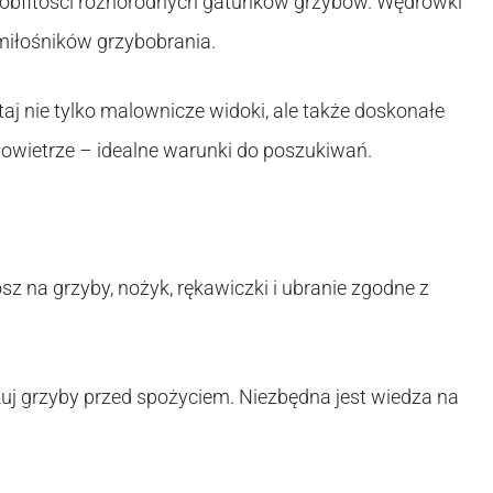
 z obfitości różnorodnych gatunków grzybów. Wędrówki
miłośników grzybobrania.
aj nie tylko malownicze widoki, ale także doskonałe
 powietrze – idealne warunki do poszukiwań.
sz na grzyby, nożyk, rękawiczki i ubranie zgodne z
kuj grzyby przed spożyciem. Niezbędna jest wiedza na