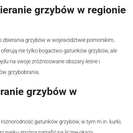
ieranie grzybów w regionie
o zbierania grzybów w województwie pomorskim,
 oferują nie tylko bogactwo gatunków grzybów, ale
lędu na swoje zróżnicowane obszary leśne i
ków grzybobrania.
eranie grzybów w
 różnorodność gatunków grzybów, w tym m.in. kurki,
mi parku, można natrafić na liczne okazy.