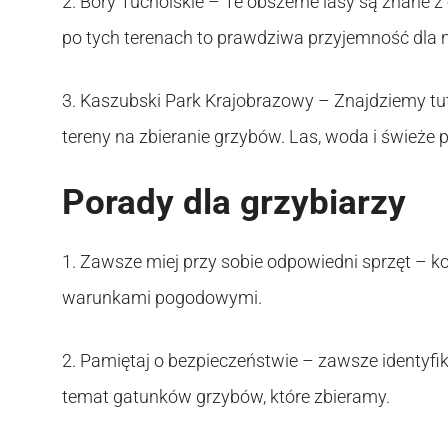
2. Bory Tucholskie – Te obszerne lasy są znane
po tych terenach to prawdziwa przyjemność dla 
3. Kaszubski Park Krajobrazowy – Znajdziemy tut
tereny na zbieranie grzybów. Las, woda i świeże
Porady dla grzybiarzy
1. Zawsze miej przy sobie odpowiedni sprzęt – ko
warunkami pogodowymi.
2. Pamiętaj o bezpieczeństwie – zawsze identyfi
temat gatunków grzybów, które zbieramy.