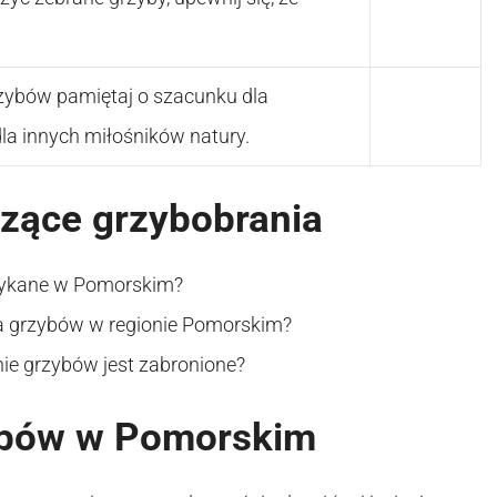
zybów pamiętaj o szacunku dla
la innych miłośników natury.
czące grzybobrania
otykane w Pomorskim?
ia grzybów w regionie Pomorskim?
anie grzybów jest zabronione?
zybów w Pomorskim