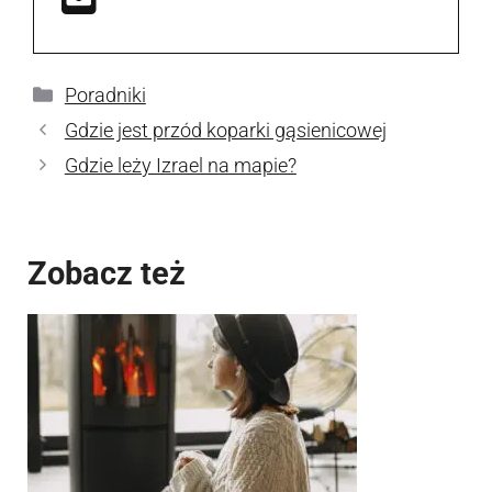
Kategorie
Poradniki
Gdzie jest przód koparki gąsienicowej
Gdzie leży Izrael na mapie?
Zobacz też