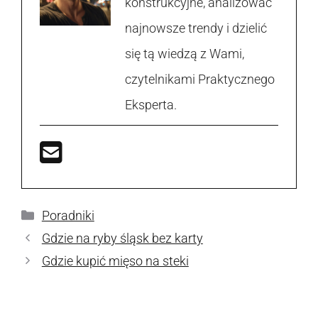
konstrukcyjne, analizować
najnowsze trendy i dzielić
się tą wiedzą z Wami,
czytelnikami Praktycznego
Eksperta.
Kategorie
Poradniki
Gdzie na ryby śląsk bez karty
Gdzie kupić mięso na steki