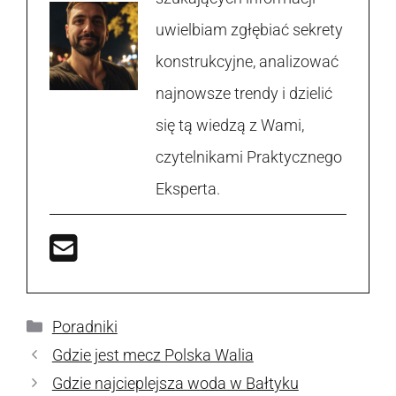
uwielbiam zgłębiać sekrety
konstrukcyjne, analizować
najnowsze trendy i dzielić
się tą wiedzą z Wami,
czytelnikami Praktycznego
Eksperta.
Kategorie
Poradniki
Gdzie jest mecz Polska Walia
Gdzie najcieplejsza woda w Bałtyku