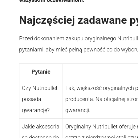
Najczęściej zadawane p
Przed dokonaniem zakupu oryginalnego Nutribull
pytaniami, aby mieć pełną pewność co do wyboru
Pytanie
Czy Nutribullet
Tak, większość oryginalnych p
posiada
producenta. Na oficjalnej st
gwarancję?
gwarancji.
Jakie akcesoria
Oryginalny Nutribullet oferuje
są dostępne do
ostrza z nierdzewnej stali cz