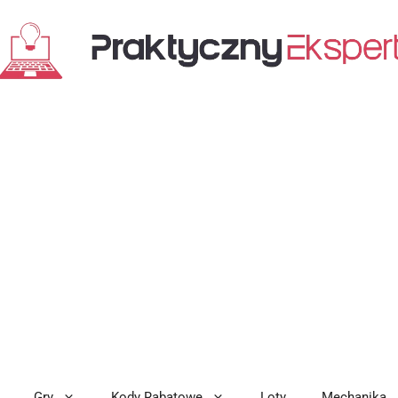
Gry
Kody Rabatowe
Loty
Mechanika