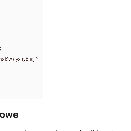
?
anałów dystrybucji?
towe