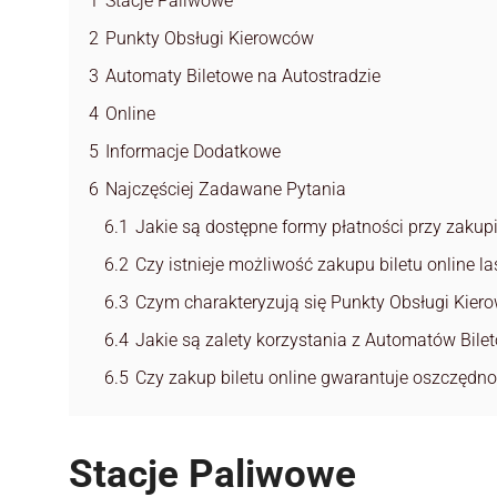
1
Stacje Paliwowe
2
Punkty Obsługi Kierowców
3
Automaty Biletowe na Autostradzie
4
Online
5
Informacje Dodatkowe
6
Najczęściej Zadawane Pytania
6.1
Jakie są dostępne formy płatności przy zakupie
6.2
Czy istnieje możliwość zakupu biletu online l
6.3
Czym charakteryzują się Punkty Obsługi Kier
6.4
Jakie są zalety korzystania z Automatów Bile
6.5
Czy zakup biletu online gwarantuje oszczędn
Stacje Paliwowe