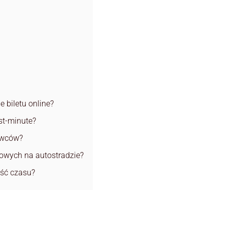
 biletu online?
ast-minute?
owców?
towych na autostradzie?
ość czasu?