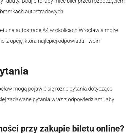
rabaty. Dbaj o to, aby mieć bilet przed rozpoczęciem
a bramkach autostradowych.
letu na autostradę A4 w okolicach Wrocławia może
erz opcję, która najlepiej odpowiada Twoim
ytania
ocław mogą pojawić się różne pytania dotyczące
iej zadawane pytania wraz z odpowiedziami, aby
ości przy zakupie biletu online?