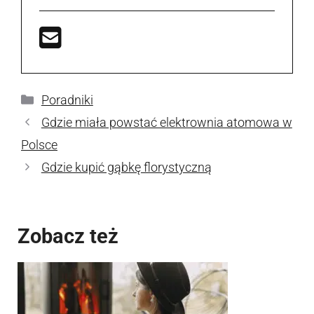
Kategorie
Poradniki
Gdzie miała powstać elektrownia atomowa w
Polsce
Gdzie kupić gąbkę florystyczną
Zobacz też