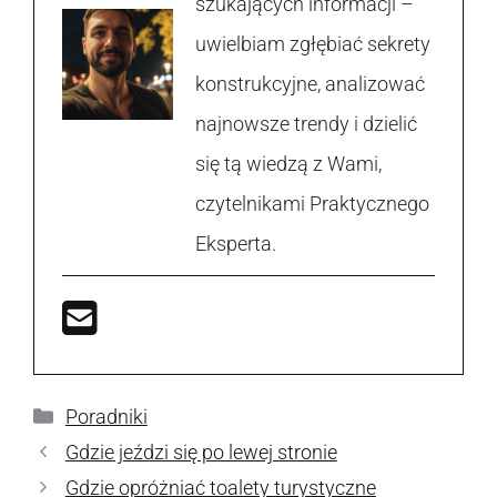
szukających informacji –
uwielbiam zgłębiać sekrety
konstrukcyjne, analizować
najnowsze trendy i dzielić
się tą wiedzą z Wami,
czytelnikami Praktycznego
Eksperta.
Kategorie
Poradniki
Gdzie jeździ się po lewej stronie
Gdzie opróżniać toalety turystyczne