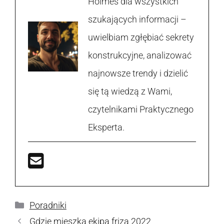
Holmes dla wszystkich
szukających informacji –
uwielbiam zgłębiać sekrety
konstrukcyjne, analizować
najnowsze trendy i dzielić
się tą wiedzą z Wami,
czytelnikami Praktycznego
Eksperta.
Kategorie
Poradniki
Gdzie mieszka ekipa friza 2022