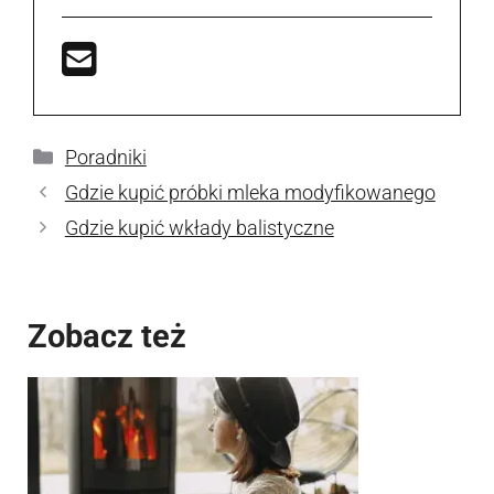
Kategorie
Poradniki
Gdzie kupić próbki mleka modyfikowanego
Gdzie kupić wkłady balistyczne
Zobacz też