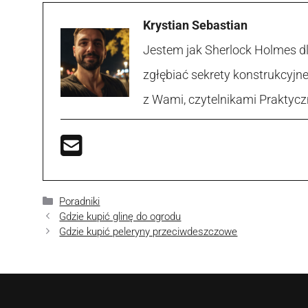
Krystian Sebastian
Jestem jak Sherlock Holmes d
zgłębiać sekrety konstrukcyjne
z Wami, czytelnikami Praktycz
Kategorie
Poradniki
Gdzie kupić glinę do ogrodu
Gdzie kupić peleryny przeciwdeszczowe