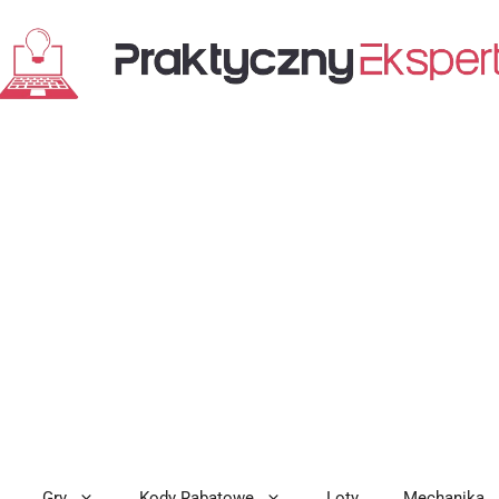
Gry
Kody Rabatowe
Loty
Mechanika