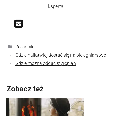
Eksperta.
Kategorie
Poradniki
Gdzie najłatwiej dostać się na pielęgniarstwo
Gdzie można oddać styropian
Zobacz też